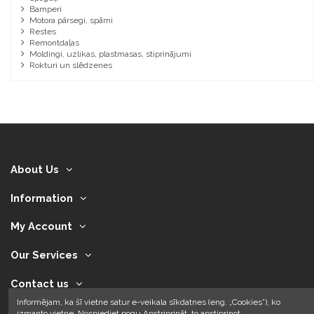
Bamperi
Motora pārsegi, spārni
Restes
Remontdaļas
Moldingi, uzlikas, plastmasas, stiprinājumi
Rokturi un slēdzenes
About Us
Information
My Account
Our Services
Contact us
Informējam, ka šī vietne satur e-veikala sīkdatnes (eng. „Cookies”), ko
izmanto vietne. Nospiediet pogu Apstriprināt, to apstiprinot.