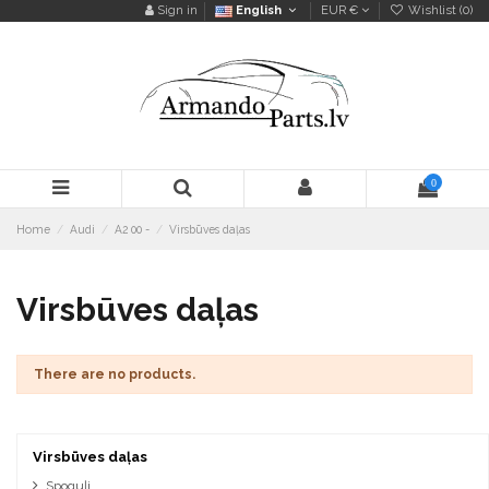
Sign in
English
EUR €
Wishlist (
0
)
0
Home
Audi
A2 00 -
Virsbūves daļas
Virsbūves daļas
There are no products.
Virsbūves daļas
Spoguļi