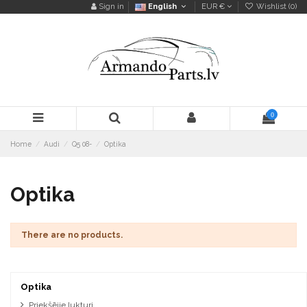
Sign in
English
EUR €
Wishlist (
0
)
0
Home
Audi
Q5 08-
Optika
Optika
There are no products.
Optika
Priekšējie lukturi