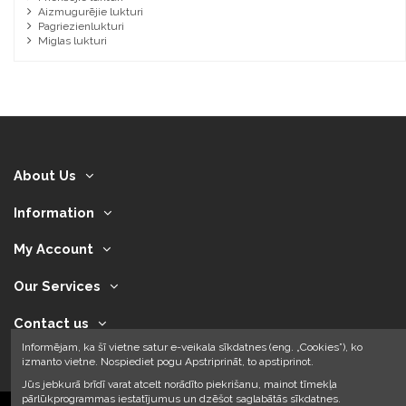
Aizmugurējie lukturi
Pagriezienlukturi
Miglas lukturi
About Us
Information
My Account
Our Services
Contact us
Informējam, ka šī vietne satur e-veikala sīkdatnes (eng. „Cookies”), ko
izmanto vietne. Nospiediet pogu Apstriprināt, to apstiprinot.
Jūs jebkurā brīdī varat atcelt norādīto piekrišanu, mainot tīmekļa
pārlūkprogrammas iestatījumus un dzēšot saglabātās sīkdatnes.